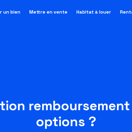
ir un bien
Mettre en vente
Habitat à louer
Renta
tion remboursement :
options ?