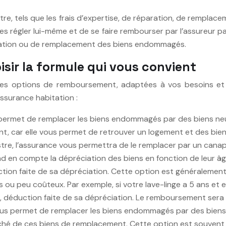
nistre, tels que les frais d’expertise, de réparation, de remp
 les régler lui-même et de se faire rembourser par l’assureur
réparation ou de remplacement des biens endommagés.
sir la formule qui vous convient
tes options de remboursement, adaptées à vos besoins et 
surance habitation :
ermet de remplacer les biens endommagés par des biens neufs,
nt, car elle vous permet de retrouver un logement et des biens
tre, l’assurance vous permettra de le remplacer par un canap
d en compte la dépréciation des biens en fonction de leur âg
éduction faite de sa dépréciation. Cette option est généralem
ns ou peu coûteux. Par exemple, si votre lave-linge a 5 ans et
e, déduction faite de sa dépréciation. Le remboursement sera d
us permet de remplacer les biens endommagés par des biens s
hé de ces biens de remplacement. Cette option est souvent ut