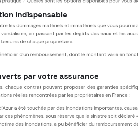
atique ? Quelles sont les options disponibles pour vous ai
tion indispensable
tre les dommages matériels et immatériels que vous pourriez 
et vandalisme, en passant par les dégâts des eaux et les acc
 besoins de chaque propriétaire.
énéficier d’un remboursement, dont le montant varie en foncti
ouverts par votre assurance
res, chaque contrat pouvant proposer des garanties spécifiq
ions réelles rencontrées par les propriétaires en France :
e d’Azur a été touchée par des inondations importantes, cau
 ces phénomènes, sous réserve que le sinistre soit déclaré «
, victime des inondations, a pu bénéficier du remboursement