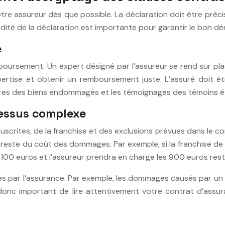
à votre assureur dès que possible. La déclaration doit être pr
pidité de la déclaration est importante pour garantir le bon
e
boursement. Un expert désigné par l’assureur se rend sur pl
’expertise et obtenir un remboursement juste. L’assuré doit ê
ures des biens endommagés et les témoignages des témoins é
cessus complexe
scrites, de la franchise et des exclusions prévues dans le 
e reste du coût des dommages. Par exemple, si la franchise d
00 euros et l’assureur prendra en charge les 900 euros rest
s par l’assurance. Par exemple, les dommages causés par un s
 donc important de lire attentivement votre contrat d’assu