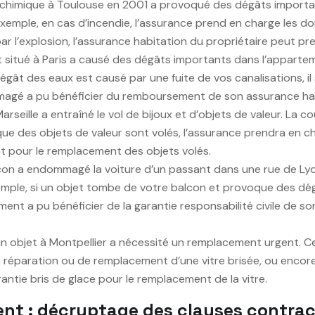
e chimique à Toulouse en 2001 a provoqué des dégâts importa
xemple, en cas d’incendie, l’assurance prend en charge les d
l’explosion, l’assurance habitation du propriétaire peut pren
 situé à Paris a causé des dégâts importants dans l’apparte
 dégât des eaux est causé par une fuite de vos canalisations, i
dommagé a pu bénéficier du remboursement de son assurance ha
seille a entraîné le vol de bijoux et d’objets de valeur. La c
 que des objets de valeur sont volés, l’assurance prendra en
nt pour le remplacement des objets volés.
con a endommagé la voiture d’un passant dans une rue de Lyo
ple, si un objet tombe de votre balcon et provoque des dégât
tement a pu bénéficier de la garantie responsabilité civile d
’un objet à Montpellier a nécessité un remplacement urgent. 
 réparation ou de remplacement d’une vitre brisée, ou encore
antie bris de glace pour le remplacement de la vitre.
t : décryptage des clauses contrac